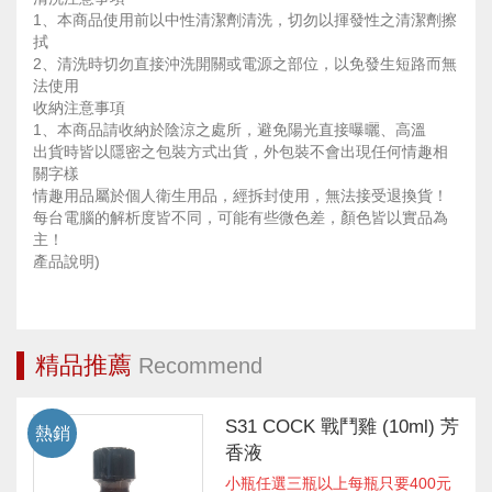
1、本商品使用前以中性清潔劑清洗，切勿以揮發性之清潔劑擦
拭
2、清洗時切勿直接沖洗開關或電源之部位，以免發生短路而無
法使用
收納注意事項
1、本商品請收納於陰涼之處所，避免陽光直接曝曬、高溫
出貨時皆以隱密之包裝方式出貨，外包裝不會出現任何情趣相
關字樣
情趣用品屬於個人衛生用品，經拆封使用，無法接受退換貨！
每台電腦的解析度皆不同，可能有些微色差，顏色皆以實品為
主！
產品說明)
精品推薦
Recommend
S31 COCK 戰鬥雞 (10ml) 芳
熱銷
香液
小瓶任選三瓶以上每瓶只要400元