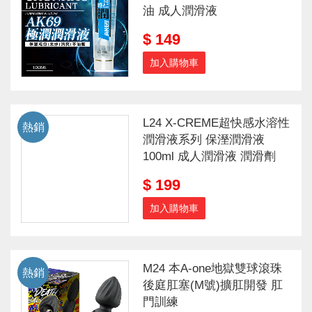
油 成人潤滑液
$ 149
加入購物車
L24 X-CREME超快感水溶性
熱銷
潤滑液系列 保溼潤滑液
100ml 成人潤滑液 潤滑劑
$ 199
加入購物車
M24 本A-one地獄雙球滾珠
熱銷
後庭肛塞(M號)擴肛開發 肛
門訓練