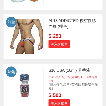
AL13 ADDICTED 後空性感
熱銷
內褲 (橘色)
$ 250
加入購物車
S16 USA (10ml) 芳香液
熱銷
任選大瓶/小瓶三瓶 (可混搭) 以上每瓶折價
100
(圖片僅供參考~英國版都是安全瓶
蓋)
$ 500
加入購物車