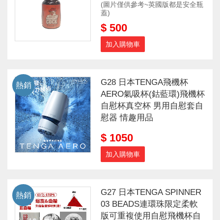
(圖片僅供參考~英國版都是安全瓶
蓋)
$ 500
加入購物車
G28 日本TENGA飛機杯
熱銷
AERO氣吸杯(鈷藍環)飛機杯
自慰杯真空杯 男用自慰套自
慰器 情趣用品
$ 1050
加入購物車
G27 日本TENGA SPINNER
熱銷
03 BEADS連環珠限定柔軟
版可重複使用自慰飛機杯自