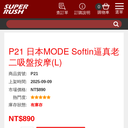
0
選單
購物車
查訂單
訂購說明
P21 日本MODE Softin逼真老
二吸盤按摩(L)
商品貨號:
P21
上架時間:
2025-09-09
市場價格:
NT$890
熱門度:
庫存狀態:
有庫存
NT$890