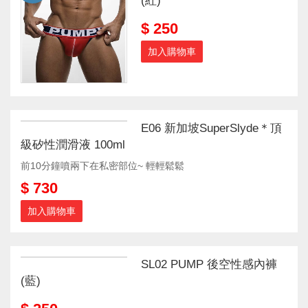
(紅)
$ 250
加入購物車
E06 新加坡SuperSlyde＊頂
級矽性潤滑液 100ml
前10分鐘噴兩下在私密部位~ 輕輕鬆鬆
$ 730
加入購物車
SL02 PUMP 後空性感內褲
(藍)