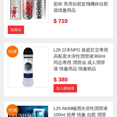
慰杯 男用自慰套飛機杯自慰
器情趣用品
$ 710
無庫存
L26 日本NPG 後庭肛交專用
特價
高黏度水溶性潤滑液360ml
同志專用 潤滑油 成人潤滑
液 情趣用品 情趣精品
$ 380
加入購物車
L25 AK69極潤水溶性潤滑液
特價
100ml 按摩 情趣 自慰 潤滑