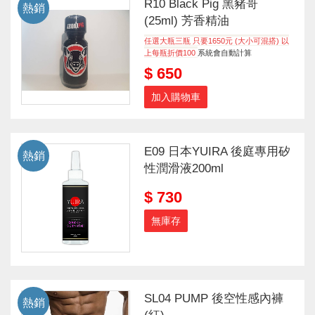
R10 Black Pig 黑豬哥
熱銷
(25ml) 芳香精油
任選大瓶三瓶 只要1650元 (大小可混搭) 以
上每瓶折價100
系統會自動計算
$ 650
加入購物車
E09 日本YUIRA 後庭專用矽
熱銷
性潤滑液200ml
$ 730
無庫存
SL04 PUMP 後空性感內褲
熱銷