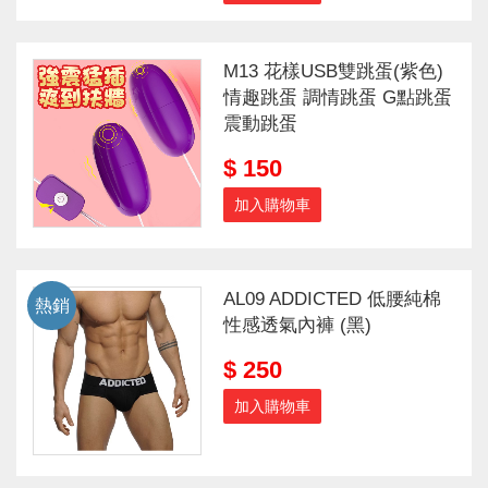
M13 花樣USB雙跳蛋(紫色)
情趣跳蛋 調情跳蛋 G點跳蛋
震動跳蛋
$ 150
加入購物車
AL09 ADDICTED 低腰純棉
熱銷
性感透氣內褲 (黑)
$ 250
加入購物車