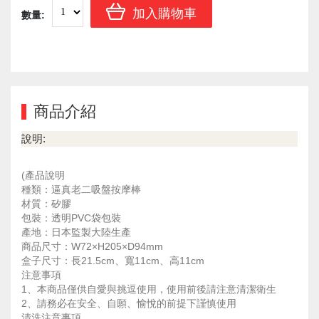
加入購物車
數量:
商品介紹
說明:
(產品說明
種類：逼真老二吸盤按摩棒
材質：矽膠
包裝：透明PVC袋包裝
產地：日本監製大陸生產
商品尺寸：W72×H205×D94mm
盒子尺寸：長21.5cm、寬11cm、高11cm
注意事項
1、本商品僅供自愛與挑逗使用，使用前後請注意清潔衛生
2、請務必在安全、自願、愉悅的前提下謹慎使用
清洗注意事項