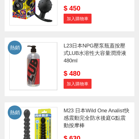
$ 450
加入購物車
L23日本NPG壓泵瓶蓋按壓
熱銷
式LUB水溶性大容量潤滑液
480ml
$ 480
加入購物車
M23 日本Wild One Analist快
熱銷
感震動完全防水後庭G點震
動按摩棒
$ 630