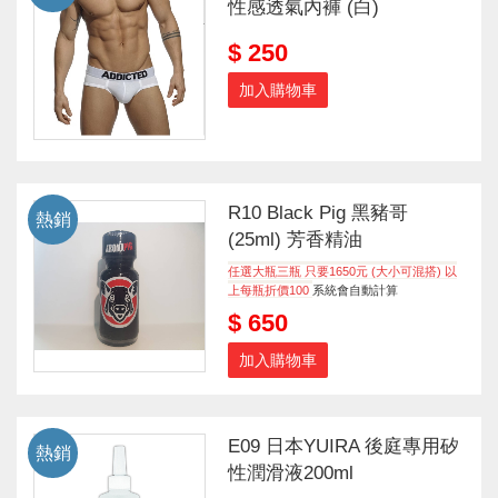
性感透氣內褲 (白)
$ 250
加入購物車
R10 Black Pig 黑豬哥
熱銷
(25ml) 芳香精油
任選大瓶三瓶 只要1650元 (大小可混搭) 以
上每瓶折價100
系統會自動計算
$ 650
加入購物車
E09 日本YUIRA 後庭專用矽
熱銷
性潤滑液200ml