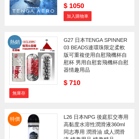
$ 1050
加入購物車
G27 日本TENGA SPINNER
熱銷
03 BEADS連環珠限定柔軟
版可重複使用自慰飛機杯自
慰杯 男用自慰套飛機杯自慰
器情趣用品
$ 710
無庫存
L26 日本NPG 後庭肛交專用
特價
高黏度水溶性潤滑液360ml
同志專用 潤滑油 成人潤滑