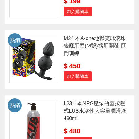
$ 199
加入購物車
M24 本A-one地獄雙球滾珠
熱銷
後庭肛塞(M號)擴肛開發 肛
門訓練
$ 450
加入購物車
L23日本NPG壓泵瓶蓋按壓
熱銷
式LUB水溶性大容量潤滑液
480ml
$ 480