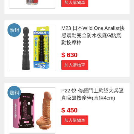
加入購物車
M23 日本Wild One Analist快
熱銷
感震動完全防水後庭G點震
動按摩棒
$ 630
加入購物車
P22 悅 修羅鬥士慾望大兵逼
熱銷
真吸盤按摩棒(直徑4cm)
$ 450
加入購物車