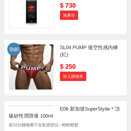
$ 730
無庫存
SL04 PUMP 後空性感內褲
熱銷
(紅)
$ 250
加入購物車
E06 新加坡SuperSlyde＊頂
級矽性潤滑液 100ml
前10分鐘噴兩下在私密部位~ 輕輕鬆鬆