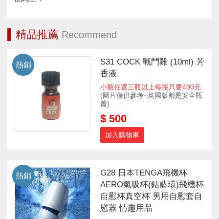
精品推薦
Recommend
S31 COCK 戰鬥雞 (10ml) 芳
熱銷
香液
小瓶任選三瓶以上每瓶只要400元
(圖片僅供參考~英國版都是安全瓶
蓋)
$ 500
加入購物車
G28 日本TENGA飛機杯
熱銷
AERO氣吸杯(鈷藍環)飛機杯
自慰杯真空杯 男用自慰套自
慰器 情趣用品