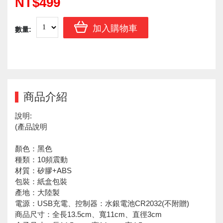
NT$499
加入購物車
數量:
商品介紹
說明:
(產品說明
顏色：黑色
種類：10頻震動
材質：矽膠+ABS
包裝：紙盒包裝
產地：大陸製
電源
：
USB充電、控制器
：
水銀電池CR2032
(不附贈)
商品尺寸：全長13.5cm、寬11cm、直徑3cm