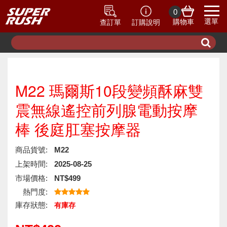
0
選單
購物車
查訂單
訂購說明
M22 瑪爾斯10段變頻酥麻雙
震無線遙控前列腺電動按摩
棒 後庭肛塞按摩器
商品貨號:
M22
上架時間:
2025-08-25
市場價格:
NT$499
熱門度:
庫存狀態:
有庫存