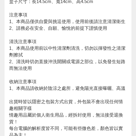
盒子尺寸：長14.5cm、寬14cm、高4.5cm
注意事項
1、本商品僅供自愛與挑逗使用，使用前後請注意清潔衛生
2、請務必在安全、自願、愉悅的前提下謹慎使用
清洗注意事項
1、本商品使用前以中性清潔劑清洗，切勿以揮發性之清潔
劑擦拭
2、清洗時切勿直接沖洗開關或電源之部位，以免發生短路
而無法使用
收納注意事項
1、本商品請收納於陰涼之處所，避免陽光直接曝曬、高溫
出貨時皆以隱密之包裝方式出貨，外包裝不會出現任何情
趣相關字樣
情趣用品屬於個人衛生用品，經拆封使用，無法接受退換
貨！
每台電腦的解析度皆不同，可能有些微色差，顏色皆以實
品為主！