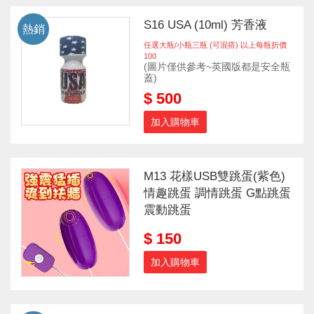
S16 USA (10ml) 芳香液
熱銷
任選大瓶/小瓶三瓶 (可混搭) 以上每瓶折價
100
(圖片僅供參考~英國版都是安全瓶
蓋)
$ 500
加入購物車
M13 花樣USB雙跳蛋(紫色)
情趣跳蛋 調情跳蛋 G點跳蛋
震動跳蛋
$ 150
加入購物車