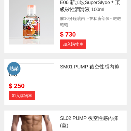
E06 新加坡SuperSlyde＊頂
級矽性潤滑液 100ml
前10分鐘噴兩下在私密部位~ 輕輕
鬆鬆
$ 730
加入購物車
SM01 PUMP 後空性感內褲
熱銷
(白)
$ 250
加入購物車
SL02 PUMP 後空性感內褲
(藍)