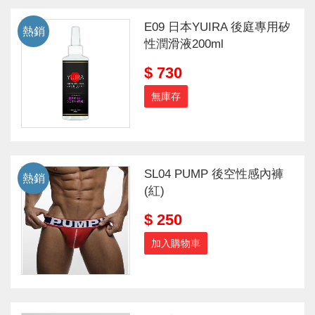
E09 日本YUIRA 後庭專用矽
熱銷
性潤滑液200ml
$ 730
無庫存
SL04 PUMP 後空性感內褲
熱銷
(紅)
$ 250
加入購物車