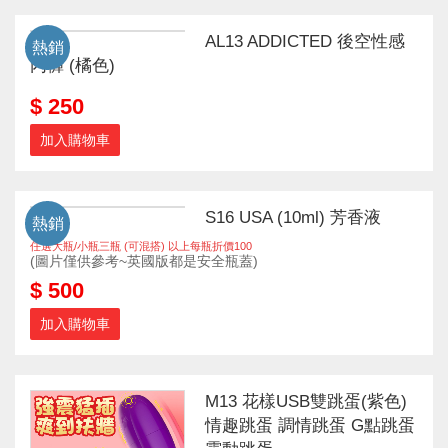
AL13 ADDICTED 後空性感
熱銷
內褲 (橘色)
$ 250
加入購物車
S16 USA (10ml) 芳香液
熱銷
任選大瓶/小瓶三瓶 (可混搭) 以上每瓶折價100
(圖片僅供參考~英國版都是安全瓶蓋)
$ 500
加入購物車
M13 花樣USB雙跳蛋(紫色)
情趣跳蛋 調情跳蛋 G點跳蛋