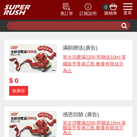
0
選單
購物車
查訂單
訂購說明
滿額贈送(廣告)
單次消費滿2200 即贈送10ml 英
國版芳香液乙瓶 數量有限送完
為止
$ 0
無庫存
感恩回饋 (廣告)
單次消費滿2200 即贈送10ml 英
國版芳香液乙瓶 數量有限送完
為止