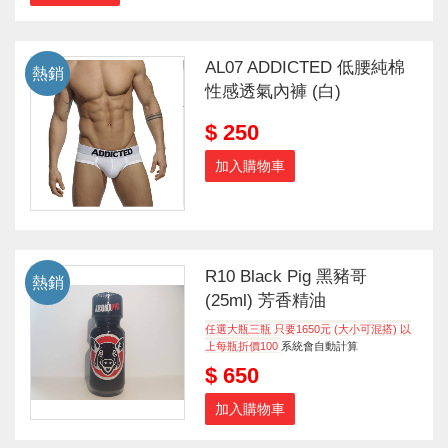
AL07 ADDICTED 低腰純棉
熱銷
性感透氣內褲 (白)
$ 250
加入購物車
R10 Black Pig 黑豬哥
熱銷
(25ml) 芳香精油
任選大瓶三瓶 只要1650元 (大小可混搭) 以
上每瓶折價100
系統會自動計算
$ 650
加入購物車