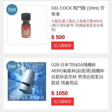
S31 COCK 戰鬥雞 (10ml) 芳
熱銷
香液
小瓶任選三瓶以上每瓶只要400元
(圖片僅供參考~英國版都是安全瓶
蓋)
$ 500
加入購物車
G28 日本TENGA飛機杯
熱銷
AERO氣吸杯(鈷藍環)飛機杯
自慰杯真空杯 男用自慰套自
慰器 情趣用品
$ 1050
加入購物車