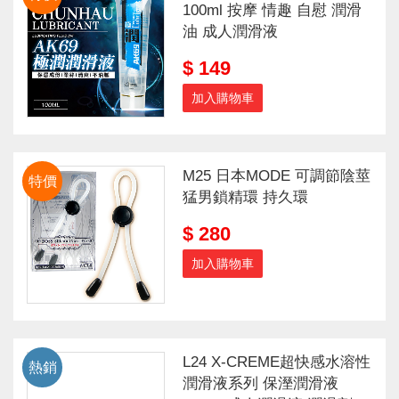
100ml 按摩 情趣 自慰 潤滑
油 成人潤滑液
$ 149
加入購物車
M25 日本MODE 可調節陰莖
特價
猛男鎖精環 持久環
$ 280
加入購物車
L24 X-CREME超快感水溶性
熱銷
潤滑液系列 保溼潤滑液